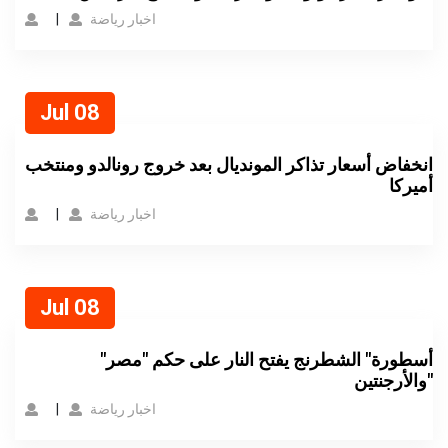
اخبار رياضة
Jul 08
انخفاض أسعار تذاكر المونديال بعد خروج رونالدو ومنتخب
أميركا
اخبار رياضة
Jul 08
"أسطورة" الشطرنج يفتح النار على حكم "مصر
والأرجنتين"
اخبار رياضة