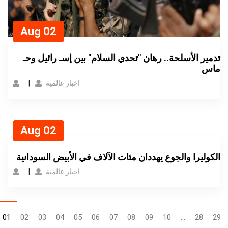
Aug 02
تدمير الأسلحة.. رهان "تحدي السلام" بين إسـ رائيل وحـ
ماس
اخبار عالمية
Aug 02
الكوليرا والجوع يهددان مئات الآلاف في الأبيض السودانية
اخبار عالمية
01
02
03
04
05
06
07
08
09
10
...
28
29