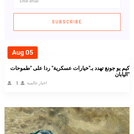
SUBSCRIBE
Aug 05
كيم يو جونغ تهدد بـ"خيارات عسكرية" ردا على "طموحات
اليابان"
اخبار عالمية