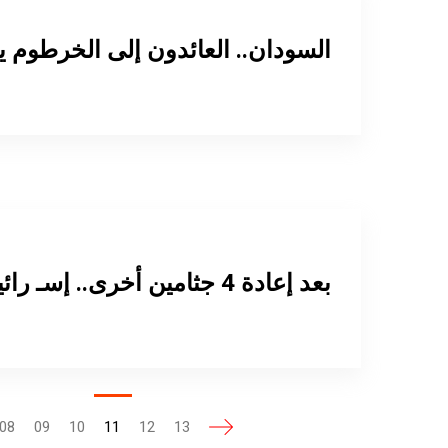
السودان.. العائدون إلى الخرطوم ي
بعد إعادة 4 جثامين أخرى.. إسـ رائيل تقرر فتح معبر رفح كما كان
08
09
10
11
12
13