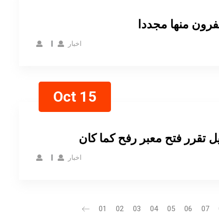
فرون منها مجددا
اخبار
Oct 15
اخبار
01
02
03
04
05
06
07