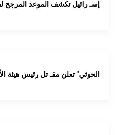
إسـ رائيل تكشف الموعد المرجح لف
"الحوثي" تعلن مقـ تل رئيس هيئة ال