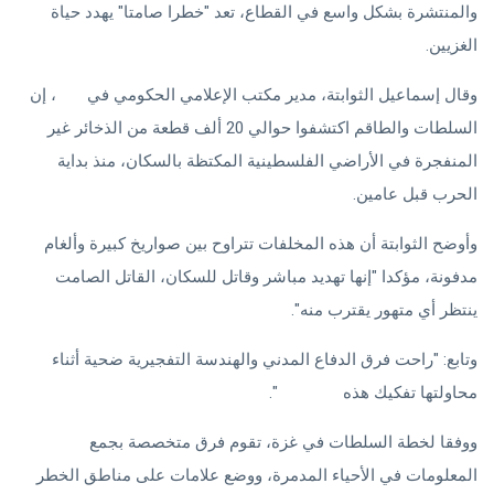
والمنتشرة بشكل واسع في القطاع، تعد "خطرا صامتا" يهدد حياة
الغزيين.
وقال إسماعيل الثوابتة، مدير مكتب الإعلامي الحكومي في
غزة
، إن
السلطات والطاقم اكتشفوا حوالي 20 ألف قطعة من الذخائر غير
المنفجرة في الأراضي الفلسطينية المكتظة بالسكان، منذ بداية
الحرب قبل عامين.
وأوضح الثوابتة أن هذه المخلفات تتراوح بين صواريخ كبيرة وألغام
مدفونة، مؤكدا "إنها تهديد مباشر وقاتل للسكان، القاتل الصامت
ينتظر أي متهور يقترب منه".
وتابع: "راحت فرق الدفاع المدني والهندسة التفجيرية ضحية أثناء
محاولتها تفكيك هذه
الصواريخ
".
ووفقا لخطة السلطات في غزة، تقوم فرق متخصصة بجمع
المعلومات في الأحياء المدمرة، ووضع علامات على مناطق الخطر