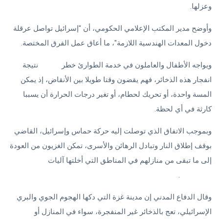
وعزلها.
وأوضح مدير المكتب الإعلامي الحكومي، أن "إسرائيل تواصل عرقلة
دخول المعدات الهندسية اللازمة"، ما أعاق عمل الفرق المختصة.
ويواجه الأطفال والعاملون في خدمة الطوارئ خطر
الموت
نتيجة
انفجار هذه الذخائر، فهم يقضون وقتا طويلا بين الأنقاض، إذ يمكن
المسة واحدة، أو تحريك لحطام، أو تغير درجات الحرارة أن يسببا
كارثة في أي لحظة.
وبموجب الاتفاق الذي توصلت إليه حركة حماس وإسرائيل، القاضي
بوقف إطلاق النار وتبادل الرهائن والأسرى، تمكن الغزيون من العودة
إلى ما تبقى من منازلهم في المناطق التي أخلتها آليات
الجيش
الإسرائيلي
.
وقال الدفاع المدني إن مدينة غزة التي دكها الهجوم الجوي والبري
الإسرائيلي، تعج بالذخائر غير المنفجرة، سواء في المنازل أو