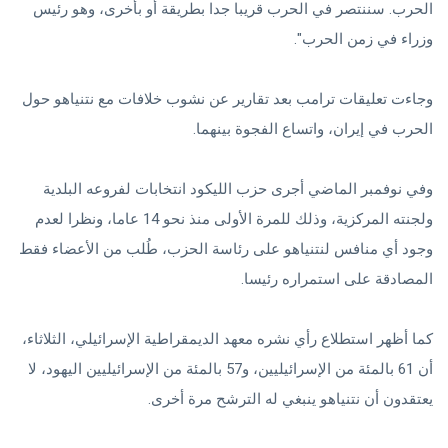
الحرب. سننتصر في الحرب قريبا جدا بطريقة أو بأخرى، وهو رئيس
وزراء في زمن الحرب".
وجاءت تعليقات ترامب بعد تقارير عن نشوب خلافات مع نتنياهو حول
الحرب في إيران، واتساع الفجوة بينهما.
وفي نوفمبر الماضي أجرى حزب الليكود انتخابات لفروعه البلدية
ولجنته المركزية، وذلك للمرة الأولى منذ نحو 14 عاما، ونظرا لعدم
وجود أي منافس لنتنياهو على رئاسة الحزب، طُلب من الأعضاء فقط
المصادقة على استمراره رئيسا.
كما أظهر استطلاع رأي نشره معهد الديمقراطية الإسرائيلي، الثلاثاء،
أن 61 بالمئة من الإسرائيليين، و57 بالمئة من الإسرائيليين اليهود، لا
يعتقدون أن نتنياهو ينبغي له الترشح مرة أخرى.