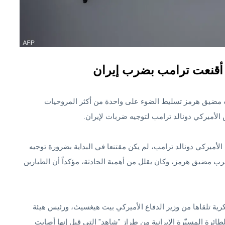
 أقنعت ترامب بضرب إيران
ركية من طراز "AH -64 أباتشي" قرب مضيق هرمز تسليط الضوء على واحدة من أكثر المروحيات
الأميركي دونالد ترامب لتوجيه ضربات لإيران.
ميركي دونالد ترامب، لم يكن مقتنعا في البداية بضرورة توجيه
ب مضيق هرمز، وكان يقلل من أهمية الحادثة، مؤكداً أن الطيارين
ة تلقاها من وزير الدفاع الأميركي بيت هيغسيث، ورئيس هيئة
ئرة المسيّرة الإيرانية من طراز "شاهد" التي قيل إنها أصابت