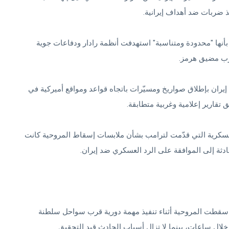
ذ ضربات ضد أهداف إيرانية.
أنها "محدودة ومتناسبة" استهدفت أنظمة رادار ودفاعات جوية
قرب مضيق هرمز.
إيران بإطلاق صواريخ ومسيّرات باتجاه قواعد ومواقع أميركية في
تقارير إعلامية وغربية متطابقة.
لعسكرية التي قدّمت لترامب بشأن ملابسات إسقاط المروحية كانت
ادثة إلى الموافقة على الرد العسكري ضد إيران.
ة، سقطت المروحية أثناء تنفيذ مهمة دورية قرب سواحل سلطنة
خلال ساعات، بينما لا تزال أسباب الحادث قيد التحقيق.