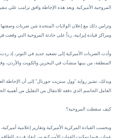
المروحية الأميركية. وبعد هذه الإحاطة وافق ترامب على تنفي
وتزامن ذلك مع إعلان الولايات المتحدة شن ضربات وصفتها ب
ومراكز قيادة إيرانية، رداً على حادثة المروحية التي وقعت 
وأدت الضربات الأميركية إلى تصعيد جديد في التوتر، إذ ردت 
المنطقة، من بينها منشآت في البحرين والكويت والأردن، وفق 
وبذلك، تشير رواية "وول ستريت جورنال" إلى أن الإحاطة ا
العامل الحاسم الذي دفعه للانتقال من التقليل من أهمية الح
كيف سقطت المروحية؟
وبحسب القيادة المركزية الأميركية وتقارير إعلامية أميركي
عمان، فيما تمكنت القوات الأميركية من إنقاذ فردي الطاقم 