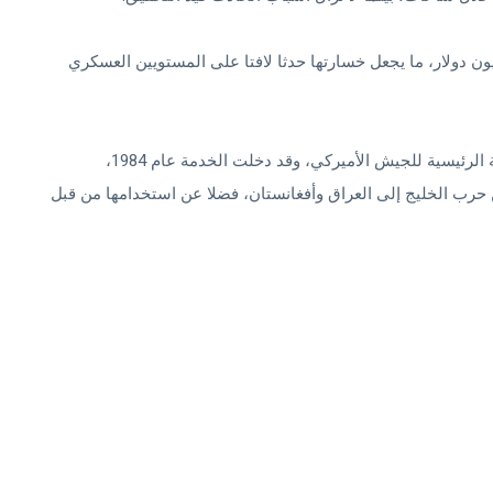
 تقارير إلى أن قيمة المروحية تتراوح بين 35 و40 مليون دولار، ما يجعل خسارتها حدثا لافتا على المستويين العسكري
وتعرف الأباتشي وهي من إنتاج بوينغ بأنها المروحية الهجومية الرئيسية للجيش الأميركي، وقد دخلت الخدمة عام 1984،
 حرب الخليج إلى العراق وأفغانستان، فضلا عن استخدامها من قبل