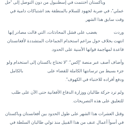
أفغانستان
وباكستان اختتمت في إسطنبول من دون التوصل إلى "حل
عملي"، في ضربة لجهود للسلام بالمنطقة بعد اشتباكات دامية في
وقت سابق هذا الشهر.
وردت
باكستان
بغضب على فشل المحادثات، التي قالت مصادر إنها
انتهت بخلاف حول مزاعم استخدام الجماعات المتشددة لأفغانستان
قاعدة لمهاجمة قواتها الأمنية على الحدود.
وأضاف آصف عبر منصة "إكس": "لا تحتاج باكستان إلى استخدام ولو
جزء بسيط من ترسانتها الكاملة للقضاء على
نظام طالبان
بالكامل
ودفع أفراده للاختباء في الكهوف".
ولم ترد حركة طالبان ووزارة الدفاع الأفغانية حتى الآن على طلب
للتعليق على هذه التصريحات.
وقتل العشرات هذا الشهر على طول الحدود بين أفغانستان وباكستان
في أسوأ أعمال عنف من هذا القبيل منذ تولي طالبان السلطة في