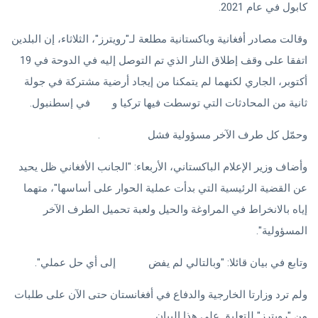
كابول في عام 2021.
وقالت مصادر أفغانية وباكستانية مطلعة لـ"رويترز"، الثلاثاء، إن البلدين
اتفقا على وقف إطلاق النار الذي تم التوصل إليه في الدوحة في 19
أكتوبر، الجاري لكنهما لم يتمكنا من إيجاد أرضية مشتركة في جولة
ثانية من المحادثات التي توسطت فيها تركيا و
قطر
في إسطنبول.
وحمّل كل طرف الآخر مسؤولية فشل
المحادثات
.
وأضاف وزير الإعلام الباكستاني، الأربعاء: "الجانب الأفغاني ظل يحيد
عن القضية الرئيسية التي بدأت عملية الحوار على أساسها"، متهما
إياه بالانخراط في المراوغة والحيل ولعبة تحميل الطرف الآخر
المسؤولية".
وتابع في بيان قائلا: "وبالتالي لم يفض
الحوار
إلى أي حل عملي".
ولم ترد وزارتا الخارجية والدفاع في أفغانستان حتى الآن على طلبات
من "رويترز" للتعليق على هذا البيان.